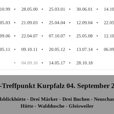
10.99
28.05.00
25.03.01
30.06.01
14.10
05.03
21.09.03
25.04.04
12.09.04
22.05
09.06
22.04.07
07.10.07
25.05.08
12.10
05.11
09.10.11
20.05.12
13.07.14
06.09
04.09.16
14.05.17
28.10.18
-Treffpunkt Kurpfalz 04. September 
elsblickhütte - Drei Märker - Drei Buchen - Neusch
Hütte - Walddusche - Gleisweiler