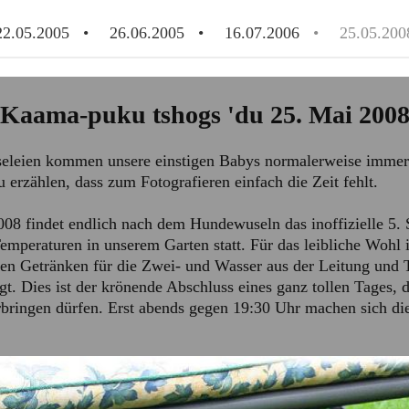
22.05.2005
26.06.2005
16.07.2006
25.05.200
Kaama-puku tshogs 'du 25. Mai 200
leien kommen unsere einstigen Babys normalerweise immer 
u erzählen, dass zum Fotografieren einfach die Zeit fehlt.
08 findet endlich nach dem Hundewuseln das inoffizielle 5. 
mperaturen in unserem Garten statt. Für das leibliche Wohl i
en Getränken für die Zwei- und Wasser aus der Leitung und T
gt. Dies ist der krönende Abschluss eines ganz tollen Tages, 
rbringen dürfen. Erst abends gegen 19:30 Uhr machen sich die