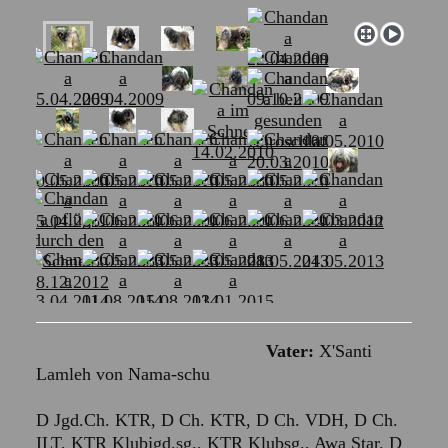
Vater:
X'Santi
Lamleh von Nama-schu
D Jgd.Ch. KTR, D Ch. KTR, D Ch. VDH, D Ch.
ILT, KTR Klubjgd.sg., KTR Klubsg., Awa Star, D