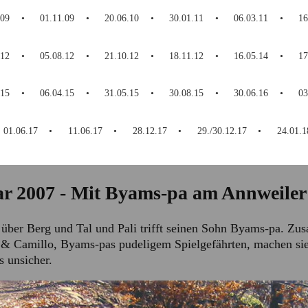
.09
01.11.09
20.06.10
30.01.11
06.03.11
16
.12
05.08.12
21.10.12
18.11.12
16.05.14
17
.15
06.04.15
31.05.15
30.08.15
30.06.16
03
01.06.17
11.06.17
28.12.17
29./30.12.17
24.01.1
ar 2007 - Mit Byams-pa am Annweiler
 über Berg und Tal und Pali trifft seinen Sohn Byams-pa. 
& Camillo, Byams-pas pudeligem Spielgefährten, machen sie
 unsicher.