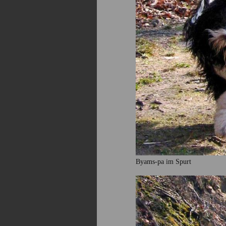
Byams-pa im Spurt