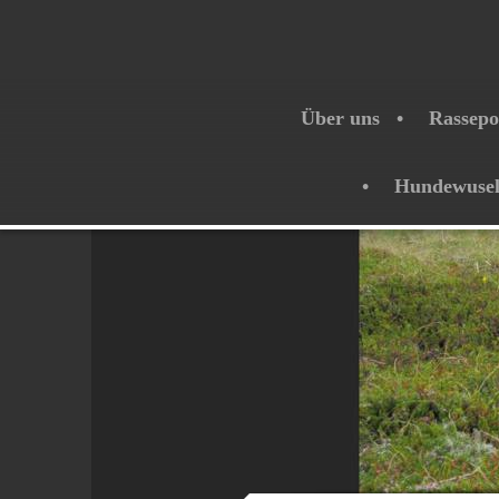
Über uns
Rassepo
Hundewuse