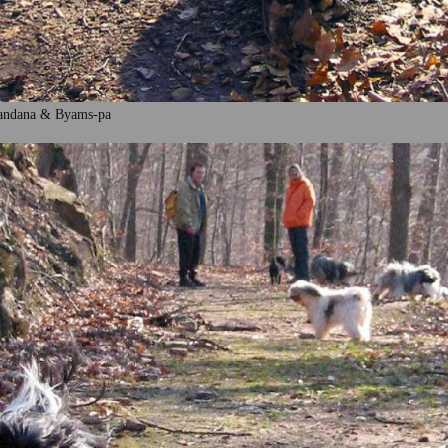
handana & Byams-pa