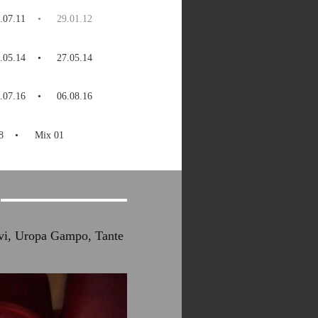
.07.11
29.01.12
.05.14
27.05.14
.07.16
06.08.16
8
Mix 01
vi, Uropa Gampo, Tante