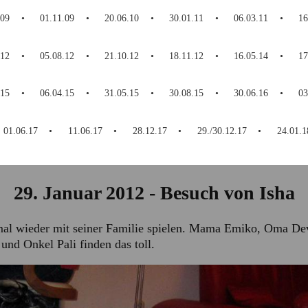
.09
01.11.09
20.06.10
30.01.11
06.03.11
16
.12
05.08.12
21.10.12
18.11.12
16.05.14
17
.15
06.04.15
31.05.15
30.08.15
30.06.16
03
01.06.17
11.06.17
28.12.17
29./30.12.17
24.01.1
29. Januar 2012 - Besuch von Isha
mal wieder mit seiner Familie spielen. Mama Emiko, Oma De
nd Onkel Pali finden das toll.