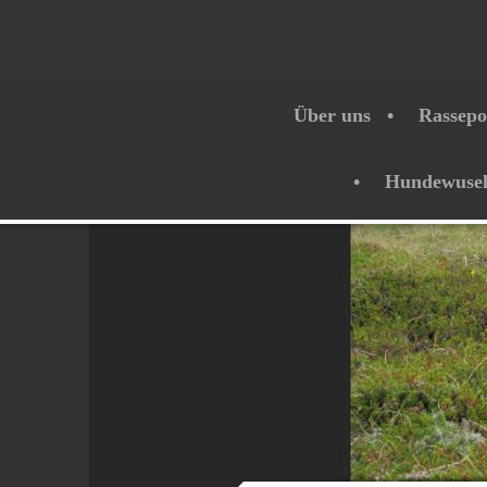
Über uns
Rassepo
Hundewuse