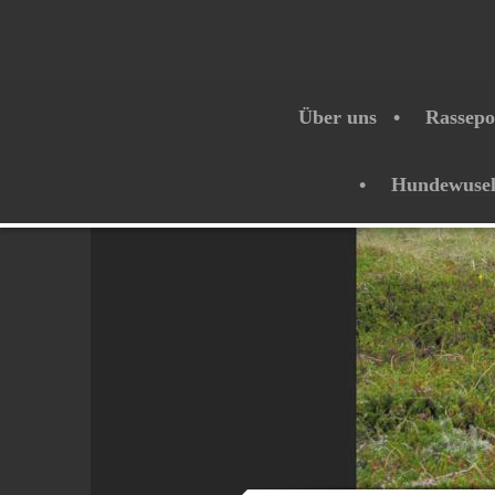
Über uns
Rassepo
Hundewuse