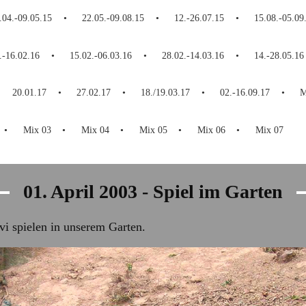
.04.-09.05.15
22.05.-09.08.15
12.-26.07.15
15.08.-05.09
.-16.02.16
15.02.-06.03.16
28.02.-14.03.16
14.-28.05.16
20.01.17
27.02.17
18./19.03.17
02.-16.09.17
M
Mix 03
Mix 04
Mix 05
Mix 06
Mix 07
01. April 2003 - Spiel im Garten
i spielen in unserem Garten.