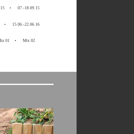
.15
07.-18.09.15
15.06.-22.06.16
ix 01
Mix 02