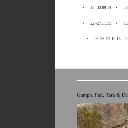
25.-30.09.14
25
22.-27.11.15
12
05.09.-03.10.16
Gampo, Pali, Tara & Dev