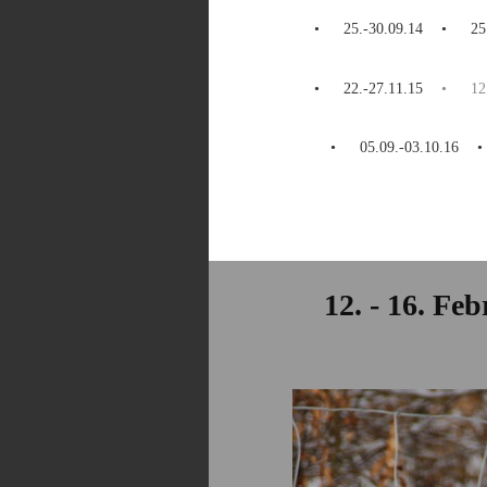
25.-30.09.14
25
22.-27.11.15
12
05.09.-03.10.16
12. - 16. Fe