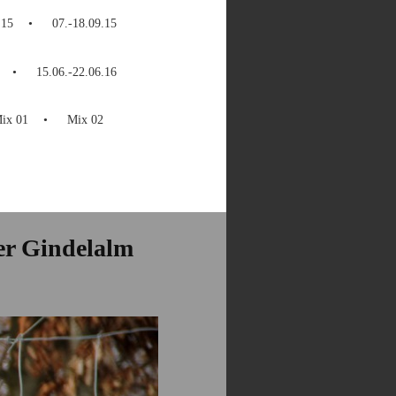
.15
07.-18.09.15
15.06.-22.06.16
ix 01
Mix 02
der Gindelalm