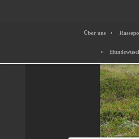
Über uns
Rassepo
Hundewuse