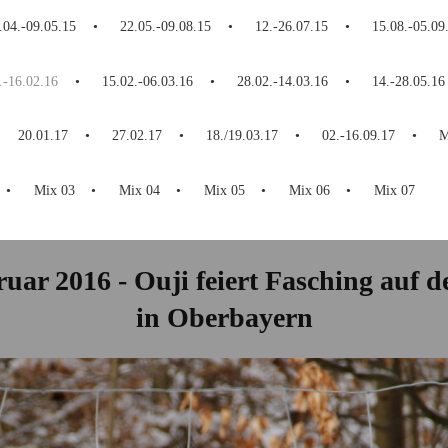
.04.-09.05.15
22.05.-09.08.15
12.-26.07.15
15.08.-05.09
.-16.02.16
15.02.-06.03.16
28.02.-14.03.16
14.-28.05.16
20.01.17
27.02.17
18./19.03.17
02.-16.09.17
M
Mix 03
Mix 04
Mix 05
Mix 06
Mix 07
bruar 2016 - Ouji feiert Fasching auf 
in Oberbayern