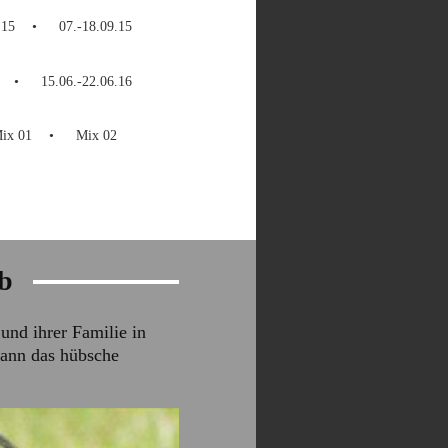
.15
07.-18.09.15
15.06.-22.06.16
ix 01
Mix 02
ub
nd ihrer Familie in
kann das hübsche