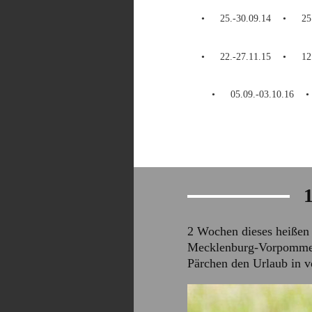
25.-30.09.14
25
22.-27.11.15
12
05.09.-03.10.16
1
2 Wochen dieses heißen 
Mecklenburg-Vorpommern.
Pärchen den Urlaub in v