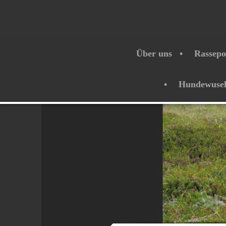
Über uns
Rassepo
Hundewuse