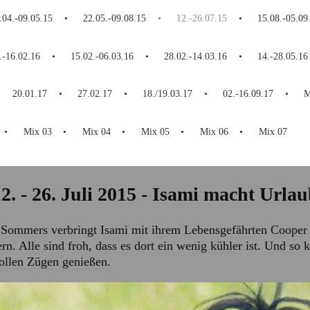
.04.-09.05.15
22.05.-09.08.15
12.-26.07.15
15.08.-05.09
.-16.02.16
15.02.-06.03.16
28.02.-14.03.16
14.-28.05.16
20.01.17
27.02.17
18./19.03.17
02.-16.09.17
M
Mix 03
Mix 04
Mix 05
Mix 06
Mix 07
2. - 26. Juli 2015 - Isami macht Urla
Sommers verbringt Isami mit ihrem Lebensgefährten Cooper u
 Alle sind froh, dass es dort ein wenig kühler ist. Und so 
ollen Zügen genießen.