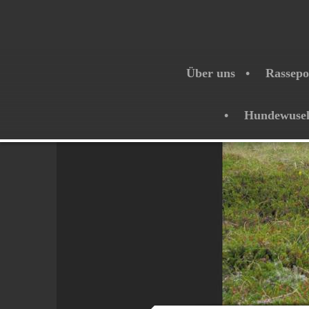
Über uns
Rassepo
Hundewuse